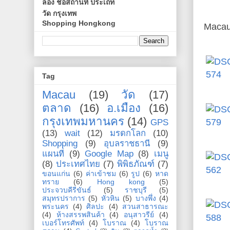
ลอง ชื่อสถานที่ ประเถท
วัด กรุงเทพ
Shopping Hongkong
Macau 
Tag
Macau
(19)
วัด
(17)
ตลาด
(16)
อ.เมือง
(16)
กรุงเทพมหานคร
(14)
GPS
(13)
wait
(12)
มรดกโลก
(10)
Shopping
(9)
อุบลราชธานี
(9)
แผนที่
(9)
Google Map
(8)
เมนู
(8)
ประเทศไทย
(7)
พิพิธภัณฑ์
(7)
ขอนแก่น
(6)
ค่าเข้าชม
(6)
รูป
(6)
หาด
ทราย
(6)
Hong kong
(5)
ประจวบคีรีขันธ์
(5)
ราชบุรี
(5)
สมุทรปราการ
(5)
หัวหิน
(5)
บางพึ่ง
(4)
พระนคร
(4)
ศิลปะ
(4)
สวนสาธารณะ
(4)
ห้างสรรพสินค้า
(4)
อนุสาวรีย์
(4)
เบอร์โทรศัพท์
(4)
โบราณ
(4)
โบราณ