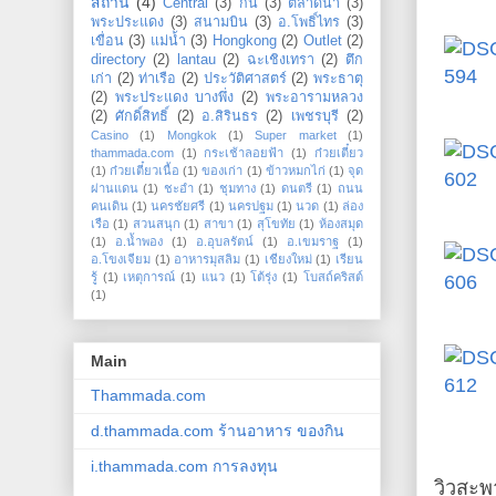
สถาน
(4)
Central
(3)
กิน
(3)
ตลาดน้ำ
(3)
พระประแดง
(3)
สนามบิน
(3)
อ.โพธิ์ไทร
(3)
เขื่อน
(3)
แม่น้ำ
(3)
Hongkong
(2)
Outlet
(2)
directory
(2)
lantau
(2)
ฉะเชิงเทรา
(2)
ตึก
เก่า
(2)
ท่าเรือ
(2)
ประวัติศาสตร์
(2)
พระธาตุ
(2)
พระประแดง บางพึ่ง
(2)
พระอารามหลวง
(2)
ศักดิ์สิทธิ์
(2)
อ.สิรินธร
(2)
เพชรบุรี
(2)
Casino
(1)
Mongkok
(1)
Super market
(1)
thammada.com
(1)
กระเช้าลอยฟ้า
(1)
ก๋วยเตี๋ยว
(1)
ก๋วยเตี๋ยวเนื้อ
(1)
ของเก่า
(1)
ข้าวหมกไก่
(1)
จุด
ผ่านแดน
(1)
ชะอำ
(1)
ชุมทาง
(1)
ดนตรี
(1)
ถนน
คนเดิน
(1)
นครชัยศรี
(1)
นครปฐม
(1)
นวด
(1)
ล่อง
เรือ
(1)
สวนสนุก
(1)
สาขา
(1)
สุโขทัย
(1)
ห้องสมุด
(1)
อ.น้ำพอง
(1)
อ.อุบลรัตน์
(1)
อ.เขมราฐ
(1)
อ.โขงเจียม
(1)
อาหารมุสลิม
(1)
เชียงใหม่
(1)
เรียน
รู้
(1)
เหตุการณ์
(1)
แนว
(1)
โต้รุ่ง
(1)
โบสถ์คริสต์
(1)
Main
Thammada.com
d.thammada.com ร้านอาหาร ของกิน
i.thammada.com การลงทุน
วิวสะพ